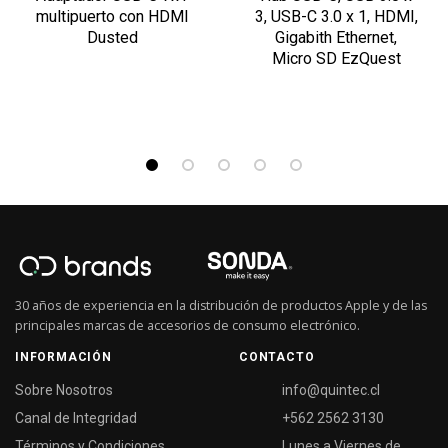
multipuerto con HDMI
3, USB-C 3.0 x 1, HDMI,
Dusted
Gigabith Ethernet,
Micro SD EzQuest
30 años de experiencia en la distribución de productos Apple y de las
principales marcas de accesorios de consumo electrónico.
INFORMACIÓN
CONTACTO
Sobre Nosotros
info@quintec.cl
Canal de Integridad
+562 2562 3130
Términos y Condiciones
Lunes a Viernes de