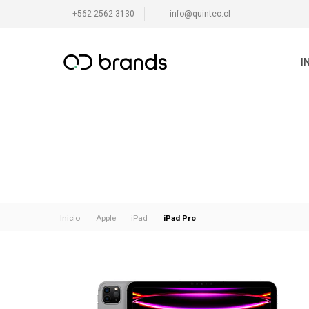
+562 2562 3130
info@quintec.cl
I
iPad Pro
Inicio
Apple
iPad