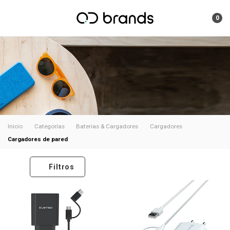
0
Inicio
Categorías
Baterias & Cargadores
Cargadores
Cargadores de pared
Filtros