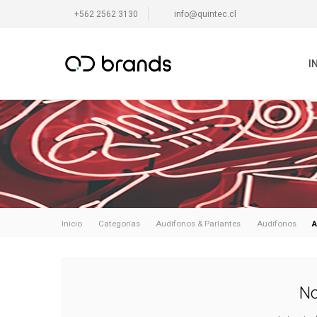
+562 2562 3130
info@quintec.cl
I
A
Inicio
Categorías
Audifonos & Parlantes
Audífonos
No