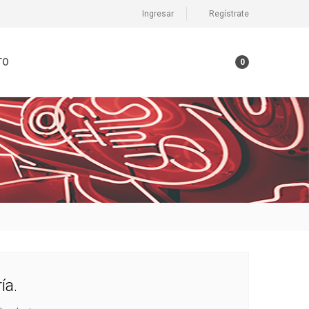
Ingresar
Regístrate
TO
0
ía.