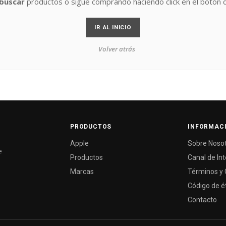
buscar
productos o sigue comprando haciendo click en el botón d
IR AL INICIO
Volver atrás
PRODUCTOS
INFORMAC
Apple
Sobre Noso
e
Productos
Canal de In
Marcas
Términos y 
Código de é
Contacto