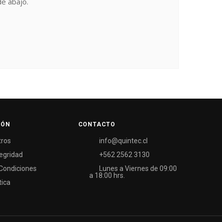
e abajo.
IÓN
CONTACTO
tros
info@quintec.cl
tegridad
+562 2562 3130
Condiciones
Lunes a Viernes de 09:00
a 18:00 hrs.
tica