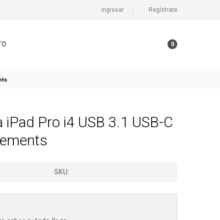
Ingresar
Regístrate
TO
0
nts
 iPad Pro i4 USB 3.1 USB-C
lements
SKU: