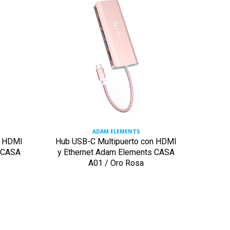
ADAM ELEMENTS
n HDMI
Hub USB-C Multipuerto con HDMI
Hub 
s CASA
y Ethernet Adam Elements CASA
I4 pa
A01 / Oro Rosa