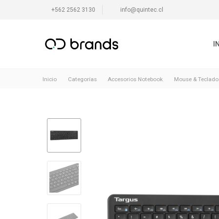
+562 2562 3130
info@quintec.cl
I
Inicio
Categorías
Accesorios Notebook
Mouse & Teclado