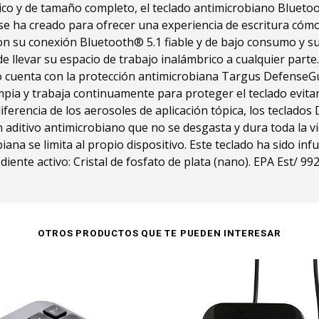
co y de tamaño completo, el teclado antimicrobiano Bluetoo
e ha creado para ofrecer una experiencia de escritura cómo
Con su conexión Bluetooth® 5.1 fiable y de bajo consumo y s
de llevar su espacio de trabajo inalámbrico a cualquier part
ado cuenta con la protección antimicrobiana Targus Defense
mpia y trabaja continuamente para proteger el teclado evita
iferencia de los aerosoles de aplicación tópica, los teclad
 aditivo antimicrobiano que no se desgasta y dura toda la vi
ana se limita al propio dispositivo. Este teclado ha sido inf
diente activo: Cristal de fosfato de plata (nano). EPA Est/ 9
OTROS PRODUCTOS QUE TE PUEDEN INTERESAR