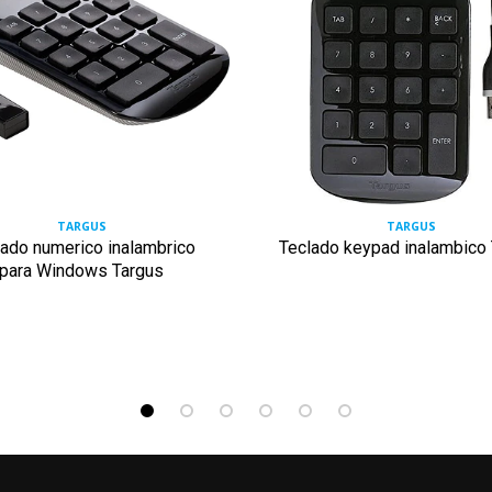
TARGUS
TARGUS
lado numerico inalambrico
Teclado keypad inalambico
para Windows Targus