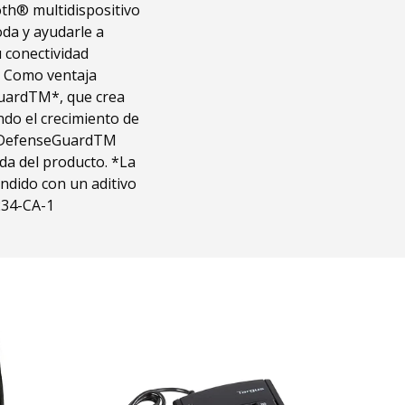
th® multidispositivo
da y ayudarle a
u conectividad
e. Como ventaja
GuardTM*, que crea
ndo el crecimiento de
os DefenseGuardTM
da del producto. *La
undido con un aditivo
9234-CA-1