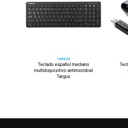
TARGUS
le
Teclado español mediano
Tec
s y
multidispositivo antimicrobial
Targus