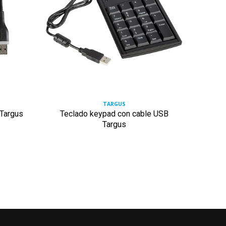
TARGUS
 Targus
Teclado keypad con cable USB
Tecla
Targus
con s