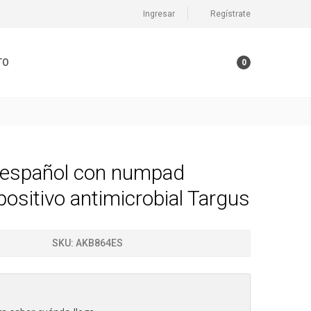
Ingresar
Regístrate
TO
0
 español con numpad
positivo antimicrobial Targus
SKU:
AKB864ES