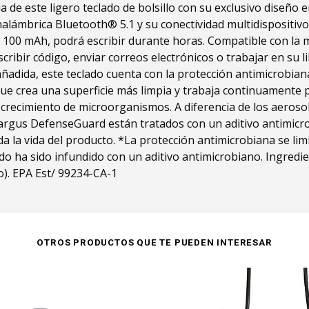
a de este ligero teclado de bolsillo con su exclusivo diseño 
inalámbrica Bluetooth® 5.1 y su conectividad multidispositiv
 100 mAh, podrá escribir durante horas. Compatible con la 
cribir código, enviar correos electrónicos o trabajar en su l
ñadida, este teclado cuenta con la protección antimicrobia
 crea una superficie más limpia y trabaja continuamente p
 crecimiento de microorganismos. A diferencia de los aerosol
 Targus DefenseGuard están tratados con un aditivo antimic
a la vida del producto. *La protección antimicrobiana se limi
ado ha sido infundido con un aditivo antimicrobiano. Ingredien
o). EPA Est/ 99234-CA-1
OTROS PRODUCTOS QUE TE PUEDEN INTERESAR