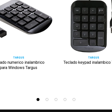
TARGUS
TARGUS
lado numerico inalambrico
Teclado keypad inalambico
para Windows Targus