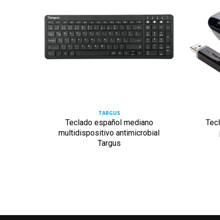
TARGUS
sitivo
Teclado español mediano
Tec
elular
multidispositivo antimicrobial
Targus