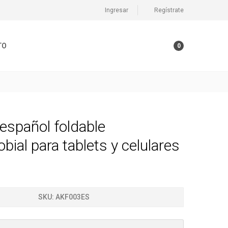
Ingresar
Regístrate
TO
0
español foldable
obial para tablets y celulares
SKU:
AKF003ES