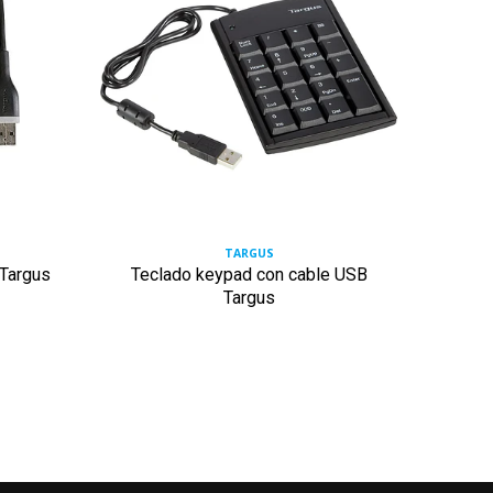
TARGUS
 Targus
Teclado keypad con cable USB
Tecla
Targus
con s