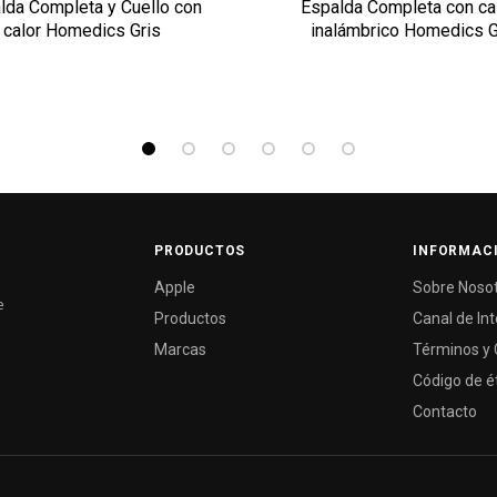
lda Completa y Cuello con
Espalda Completa con cal
calor Homedics Gris
inalámbrico Homedics G
PRODUCTOS
INFORMAC
Apple
Sobre Noso
e
Productos
Canal de In
Marcas
Términos y 
Código de é
Contacto