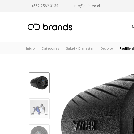
+562 2562 3130
info@quintec.cl
I
Rodillo 
Inicio
Categorías
Salud y Bienestar
Deporte