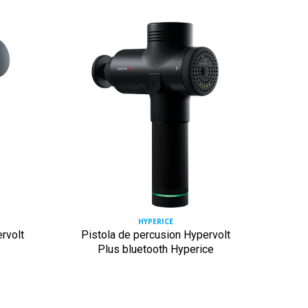
HYPERICE
rvolt
Pistola de percusion Hypervolt
Pisto
Plus bluetooth Hyperice