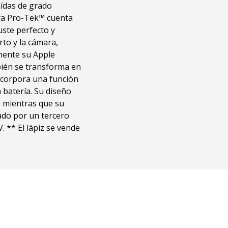
aídas de grado
ora Pro-Tek™ cuenta
uste perfecto y
rto y la cámara,
mente su Apple
bién se transforma en
incorpora una función
a batería. Su diseño
o, mientras que su
ado por un tercero
 ** El lápiz se vende