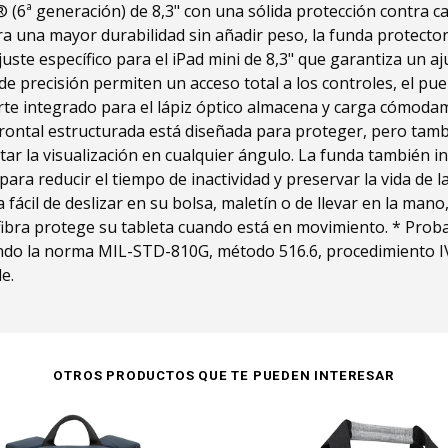
 (6ª generación) de 8,3" con una sólida protección contra c
ara una mayor durabilidad sin añadir peso, la funda protect
uste específico para el iPad mini de 8,3" que garantiza un aj
de precisión permiten un acceso total a los controles, el pue
rte integrado para el lápiz óptico almacena y carga cómoda
 frontal estructurada está diseñada para proteger, pero tam
itar la visualización en cualquier ángulo. La funda también 
ara reducir el tiempo de inactividad y preservar la vida de l
 fácil de deslizar en su bolsa, maletín o de llevar en la man
fibra protege su tableta cuando está en movimiento. * Prob
ndo la norma MIL-STD-810G, método 516.6, procedimiento IV.
e.
OTROS PRODUCTOS QUE TE PUEDEN INTERESAR