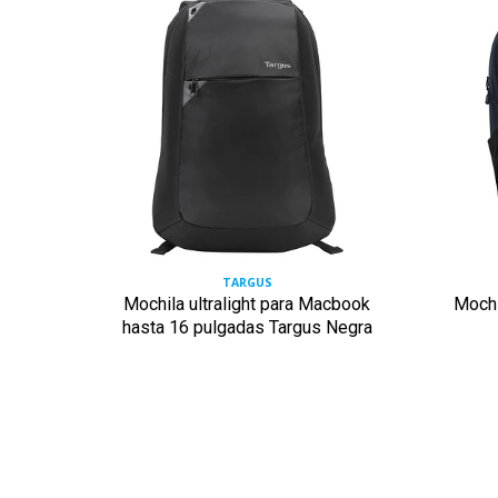
TARGUS
con
Mochila ultralight para Macbook
Mochi
Rojo
hasta 16 pulgadas Targus Negra