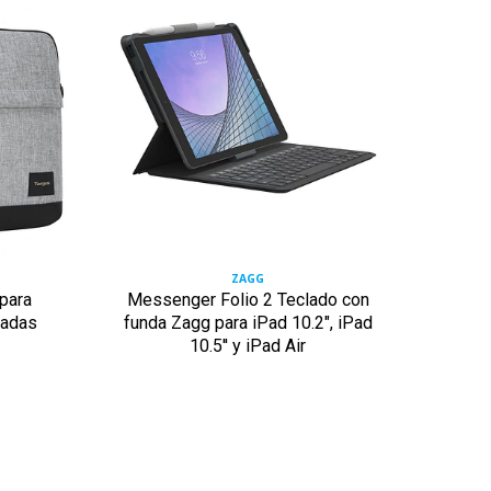
ZAGG
 para
Messenger Folio 2 Teclado con
Fund
gadas
funda Zagg para iPad 10.2", iPad
con 
10.5'' y iPad Air