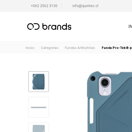
+562 2562 3130
info@quintec.cl
I
Funda Pro-Tek® par
Inicio
Categorías
Fundas & Mochilas