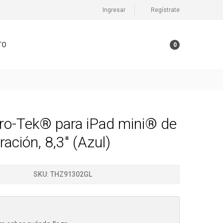
Ingresar
Regístrate
TO
0
ro-Tek® para iPad mini® de
ración, 8,3" (Azul)
SKU:
THZ91302GL