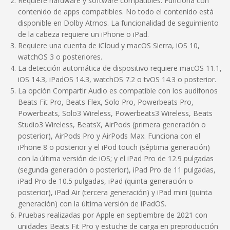
Requiere hardware y software compatibles. Funciona con
contenido de apps compatibles. No todo el contenido está
disponible en Dolby Atmos. La funcionalidad de seguimiento
de la cabeza requiere un iPhone o iPad.
Requiere una cuenta de iCloud y macOS Sierra, iOS 10,
watchOS 3 o posteriores.
La detección automática de dispositivo requiere macOS 11.1,
iOS 14.3, iPadOS 14.3, watchOS 7.2 o tvOS 14.3 o posterior.
La opción Compartir Audio es compatible con los audífonos
Beats Fit Pro, Beats Flex, Solo Pro, Powerbeats Pro,
Powerbeats, Solo3 Wireless, Powerbeats3 Wireless, Beats
Studio3 Wireless, BeatsX, AirPods (primera generación o
posterior), AirPods Pro y AirPods Max. Funciona con el
iPhone 8 o posterior y el iPod touch (séptima generación)
con la última versión de iOS; y el iPad Pro de 12.9 pulgadas
(segunda generación o posterior), iPad Pro de 11 pulgadas,
iPad Pro de 10.5 pulgadas, iPad (quinta generación o
posterior), iPad Air (tercera generación) y iPad mini (quinta
generación) con la última versión de iPadOS.
Pruebas realizadas por Apple en septiembre de 2021 con
unidades Beats Fit Pro y estuche de carga en preproducción