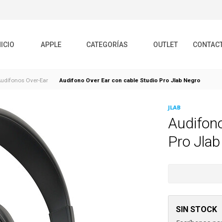
NICIO
APPLE
CATEGORÍAS
OUTLET
CONTAC
Audifono Over Ear con cable Studio Pro Jlab Negro
udífonos Over-Ear
JLAB
Audifono
Pro Jla
SIN STOCK