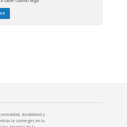
a saber cuándo llega.
NOS
comodidad, durabilidad y
ientras te sumerges en tu
a los amantes de la