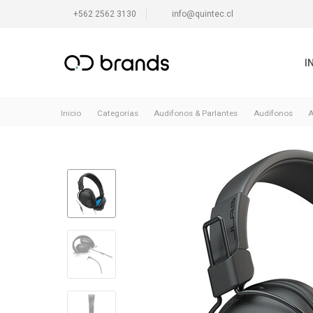
+562 2562 3130
info@quintec.cl
I
Inicio
Categorías
Audifonos & Parlantes
Audífonos
A