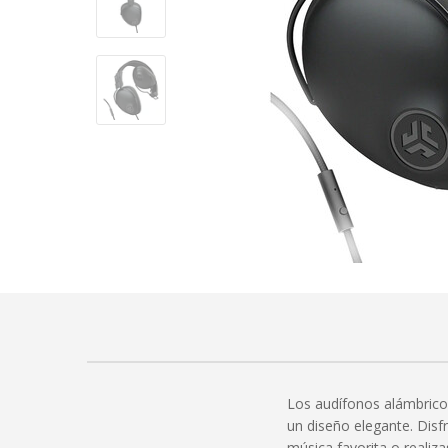
Los audífonos alámbricos
un diseño elegante. Disf
música favorita o realiz