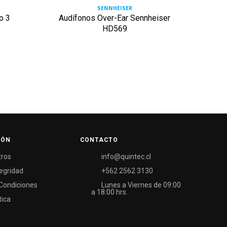
SENNHEISER
o 3
Audífonos Over-Ear Sennheiser
Audí
HD569
Mom
IÓN
CONTACTO
tros
info@quintec.cl
tegridad
+562 2562 3130
Condiciones
Lunes a Viernes de 09:00
a 18:00 hrs.
tica