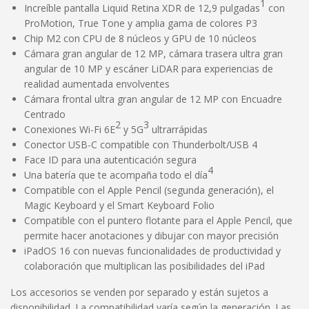
1
Increíble pantalla Liquid Retina XDR de 12,9 pulgadas
con
ProMotion, True Tone y amplia gama de colores P3
Chip M2 con CPU de 8 núcleos y GPU de 10 núcleos
Cámara gran angular de 12 MP, cámara trasera ultra gran
angular de 10 MP y escáner LiDAR para experiencias de
realidad aumentada envolventes
Cámara frontal ultra gran angular de 12 MP con Encuadre
Centrado
2
3
Conexiones Wi-Fi 6E
y 5G
ultrarrápidas
Conector USB-C compatible con Thunderbolt/USB 4
Face ID para una autenticación segura
4
Una batería que te acompaña todo el día
Compatible con el Apple Pencil (segunda generación), el
Magic Keyboard y el Smart Keyboard Folio
Compatible con el puntero flotante para el Apple Pencil, que
permite hacer anotaciones y dibujar con mayor precisión
iPadOS 16 con nuevas funcionalidades de productividad y
colaboración que multiplican las posibilidades del iPad
Los accesorios se venden por separado y están sujetos a
disponibilidad. La compatibilidad varía según la generación. Las