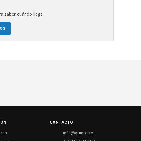
a saber cuándo llega.
NOS
IÓN
CONTACTO
tros
info@quintec.cl