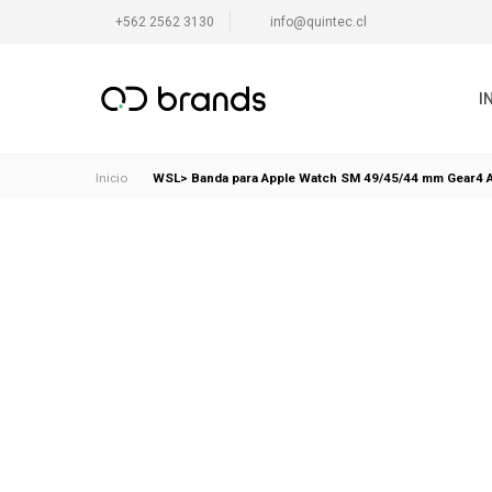
+562 2562 3130
info@quintec.cl
I
WSL> Banda para Apple Watch SM 49/45/44 mm Gear4 A
Inicio