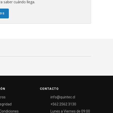
a saber cuándo llega.
NOS
IÓN
CONTACTO
tros
info@quintec.cl
tegridad
+562 2562 3130
Condiciones
Lunes a Viernes de 09:00