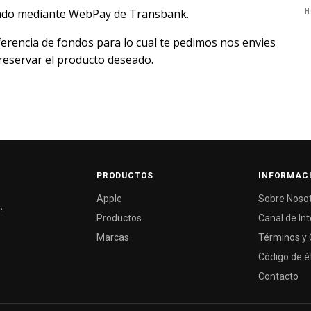
tado mediante WebPay de Transbank.
H
ferencia de fondos para lo cual te pedimos nos envies
reservar el producto deseado.
PRODUCTOS
INFORMAC
Apple
Sobre Noso
e
Productos
Canal de In
Marcas
Términos y 
Código de é
Contacto