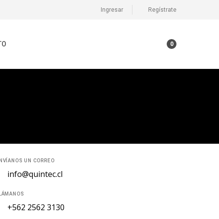
Ingresar
Regístrate
TO
0
NVÍANOS UN CORREO
info@quintec.cl
LÁMANOS
+562 2562 3130