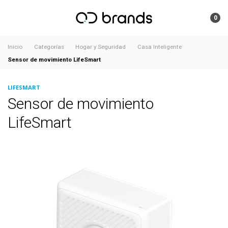
0
Inicio
Categorías
Hogar y Seguridad
Casa Inteligente
Sensor de movimiento LifeSmart
LIFESMART
Sensor de movimiento
LifeSmart