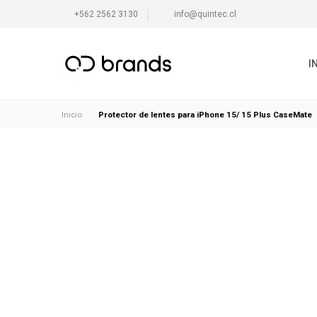
+562 2562 3130
info@quintec.cl
I
Protector de lentes para iPhone 15/ 15 Plus CaseMate
Inicio