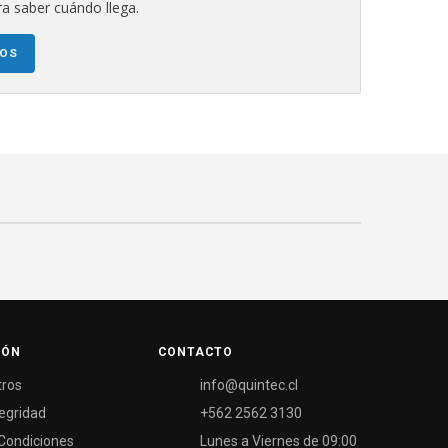
a saber cuándo llega.
NOS
IÓN
CONTACTO
tros
info@quintec.cl
tegridad
+562 2562 3130
Condiciones
Lunes a Viernes de 09:00