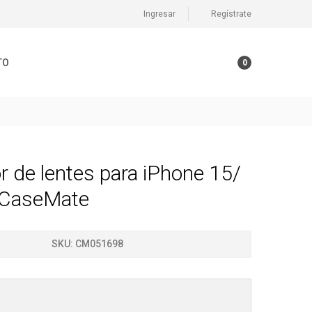
Ingresar
Regístrate
TO
0
r de lentes para iPhone 15/
 CaseMate
SKU:
CM051698