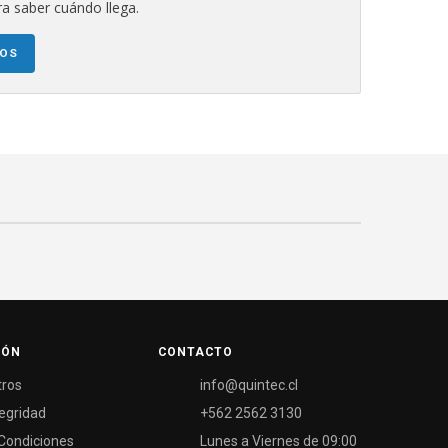
a saber cuándo llega.
NOS
IÓN
CONTACTO
tros
info@quintec.cl
tegridad
+562 2562 3130
Condiciones
Lunes a Viernes de 09:00