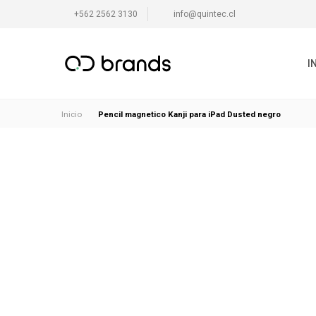
+562 2562 3130
info@quintec.cl
I
Pencil magnetico Kanji para iPad Dusted negro
Inicio