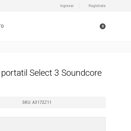
Ingresar
Regístrate
TO
0
 portatil Select 3 Soundcore
SKU:
A3172Z11