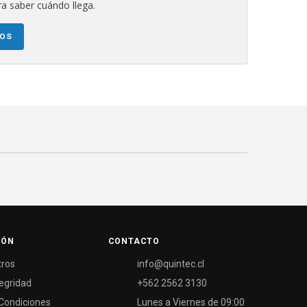
a saber cuándo llega.
NOS
IÓN
CONTACTO
tros
info@quintec.cl
tegridad
+562 2562 3130
Condiciones
Lunes a Viernes de 09:00