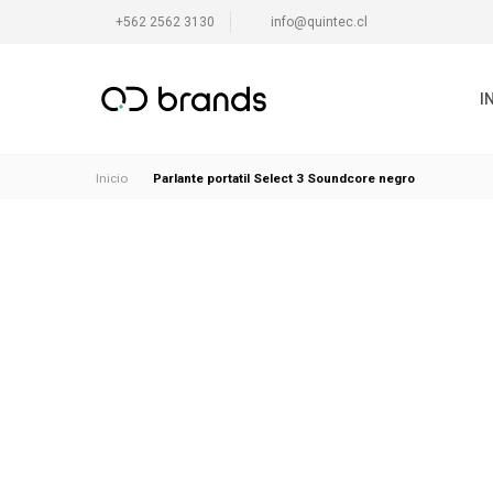
+562 2562 3130
info@quintec.cl
I
Parlante portatil Select 3 Soundcore negro
Inicio