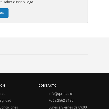
a saber cuándo llega.
NOS
IÓN
CONTACTO
tros
info@quintec.cl
tegridad
+562 2562 3130
Condiciones
Lunes a Viernes de 09:00