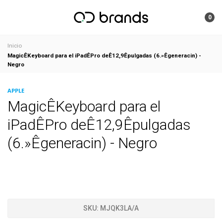
0
Inicio
MagicÊKeyboard para el iPadÊPro deÊ12,9Êpulgadas (6.»Êgeneracin) -
Negro
APPLE
MagicÊKeyboard para el
iPadÊPro deÊ12,9Êpulgadas
(6.»Êgeneracin) - Negro
SKU:
MJQK3LA/A