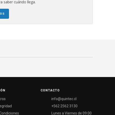
a saber cuándo llega.
NOS
IÓN
CONTACTO
tros
info@quintec.cl
tegridad
+562 2562 3130
Condiciones
Lunes a Viernes de 09:00