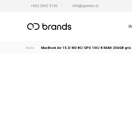
+562 2562 3130
info@quintec.cl
I
MacBook Air 15.3/ M3 8C/ GPU 10C/ 8 RAM/ 256GB gris 
Inicio