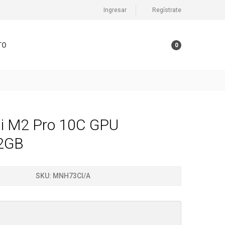
Ingresar
Regístrate
TO
0
i M2 Pro 10C GPU
2GB
SKU:
MNH73CI/A