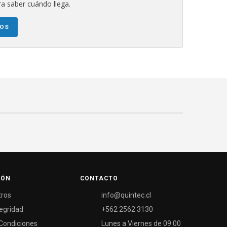
a saber cuándo llega.
NOS
IÓN
CONTACTO
tros
info@quintec.cl
tegridad
+562 2562 3130
Condiciones
Lunes a Viernes de 09:00