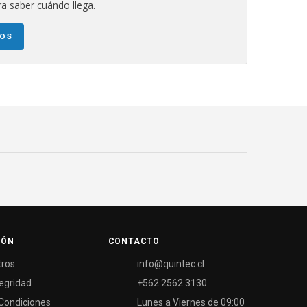
a saber cuándo llega.
NOS
IÓN
CONTACTO
tros
info@quintec.cl
tegridad
+562 2562 3130
Condiciones
Lunes a Viernes de 09:00