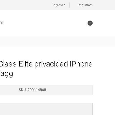
Ingresar
Regístrate
TO
0
lass Elite privacidad iPhone
Zagg
SKU:
200114868