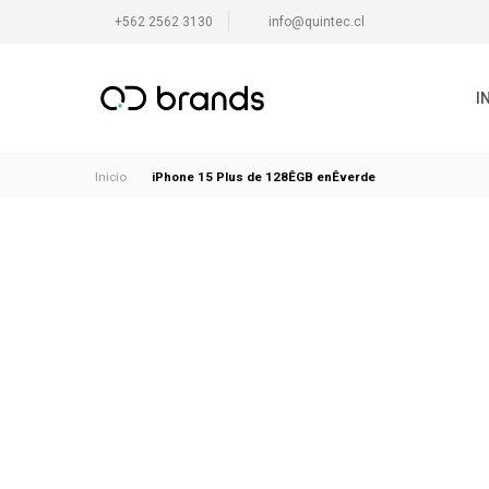
+562 2562 3130
info@quintec.cl
I
iPhone 15 Plus de 128ÊGB enÊverde
Inicio