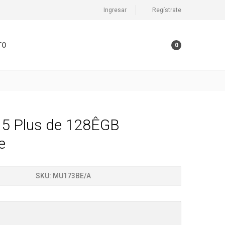
Ingresar
Regístrate
TO
0
15 Plus de 128ÊGB
e
SKU:
MU173BE/A