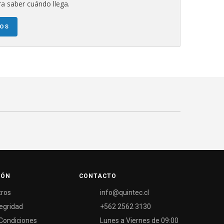
a saber cuándo llega.
NOS
IÓN
CONTACTO
tros
info@quintec.cl
tegridad
+562 2562 3130
Condiciones
Lunes a Viernes de 09:00