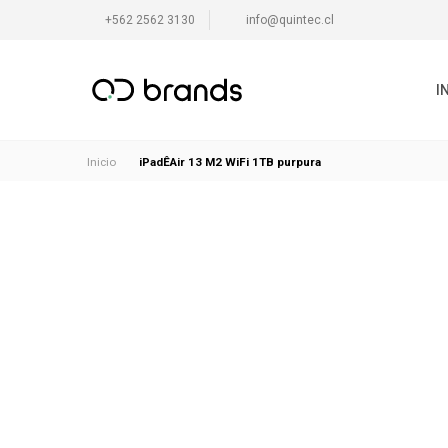
+562 2562 3130
info@quintec.cl
I
iPadÊAir 13 M2 WiFi 1TB purpura
Inicio