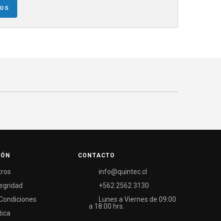
NOS
IÓN
CONTACTO
tros
info@quintec.cl
tegridad
+562 2562 3130
Condiciones
Lunes a Viernes de 09:00
a 18:00 hrs.
tica