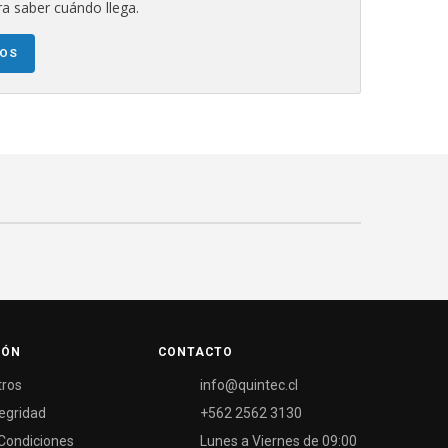
a saber cuándo llega.
NOS
IÓN
CONTACTO
tros
info@quintec.cl
tegridad
+562 2562 3130
Condiciones
Lunes a Viernes de 09:00