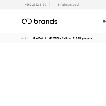
+562 2562 3130
info@quintec.cl
I
iPadÊAir 11 M2 WiFi + Cellular 512GB purpura
Inicio