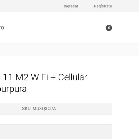
Ingresar
Regístrate
TO
0
 11 M2 WiFi + Cellular
urpura
SKU:
MUXQ3CI/A