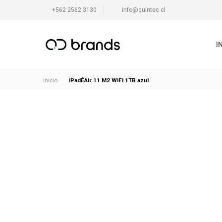
+562 2562 3130
info@quintec.cl
I
iPadÊAir 11 M2 WiFi 1TB azul
Inicio