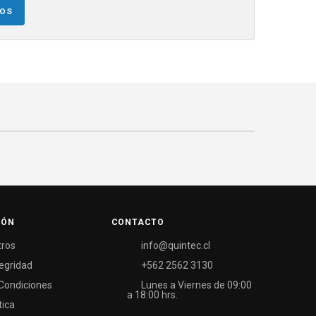
NOS
IÓN
CONTACTO
tros
info@quintec.cl
tegridad
+562 2562 3130
Condiciones
Lunes a Viernes de 09:00
a 18:00 hrs.
tica