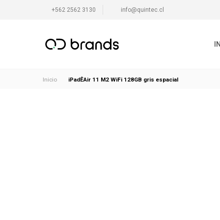
+562 2562 3130
info@quintec.cl
I
iPadÊAir 11 M2 WiFi 128GB gris espacial
Inicio