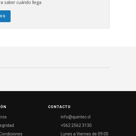
a saber cuándo llega.
NOS
IÓN
CONTACTO
tros
info@quintec.cl
tegridad
+562 2562 3130
Condiciones
Lunes a Viernes de 09:00