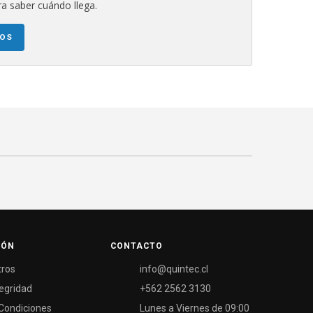
a saber cuándo llega.
NOS
IÓN
CONTACTO
tros
info@quintec.cl
tegridad
+562 2562 3130
Condiciones
Lunes a Viernes de 09:00