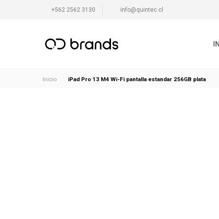
+562 2562 3130
info@quintec.cl
I
iPad Pro 13 M4 Wi-Fi pantalla estandar 256GB plata
Inicio