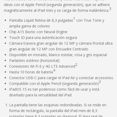
ideas con el Apple Pencil (segunda generación), que se adhiere
3
magnéticamente al iPad mini y se carga de forma inalámbrica.
1
Pantalla Liquid Retina de 8,3 pulgadas
con True Tone y
amplia gama de colores
Chip A15 Bionic con Neural Engine
Touch ID para una autenticación segura
Cámara trasera gran angular de 12 MP y cámara frontal ultra
gran angular de 12 MP con Encuadre Centrado
Disponible en morado, blanco estelar, rosa y gris espacial
Parlantes estéreo (horizontal)
2
Conexiones Wi-Fi 6 y 4G LTE Advanced
4
Hasta 10 horas de batería
Conector USB-C para cargar el iPad Air y conectar accesorios
3
Compatible con el Apple Pencil (segunda generación)
iPadOS 15 es tan poderoso como fácil de usar y está
diseñado para la versatilidad del iPad
La pantalla tiene las esquinas redondeadas. Si se mide en
forma de rectángulo, la pantalla del iPad mini de 8,3
pulgadas tiene 8,3 pulgadas en diagonal. El área real de