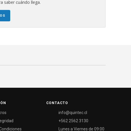
a saber cuándo llega.
NOS
IÓN
CONTACTO
tros
info@quintec.cl
tegridad
+562 2562 3130
Condiciones
Lunes a Viernes de 09:00