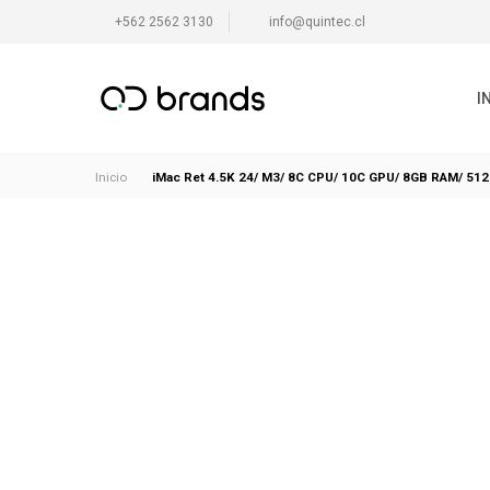
+562 2562 3130
info@quintec.cl
I
iMac Ret 4.5K 24/ M3/ 8C CPU/ 10C GPU/ 8GB RAM/ 512
Inicio