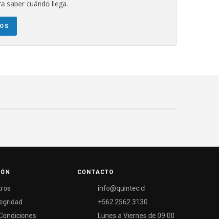
a saber cuándo llega.
NOS
IÓN
CONTACTO
tros
info@quintec.cl
tegridad
+562 2562 3130
Condiciones
Lunes a Viernes de 09:00