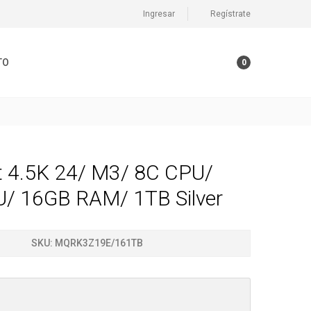
Ingresar
Regístrate
TO
0
t 4.5K 24/ M3/ 8C CPU/
/ 16GB RAM/ 1TB Silver
SKU:
MQRK3Z19E/161TB