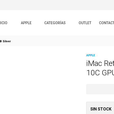
NICIO
APPLE
CATEGORÍAS
OUTLET
CONTAC
B Silver
APPLE
iMac Re
10C GPU
SIN STOCK