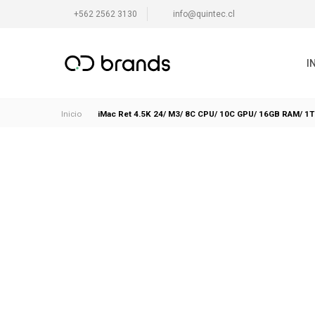
+562 2562 3130
info@quintec.cl
I
iMac Ret 4.5K 24/ M3/ 8C CPU/ 10C GPU/ 16GB RAM/ 1T
Inicio