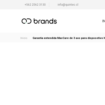
+562 2562 3130
info@quintec.cl
I
Garantia extendida MacCare de 3 aos para disposotivo 
Inicio