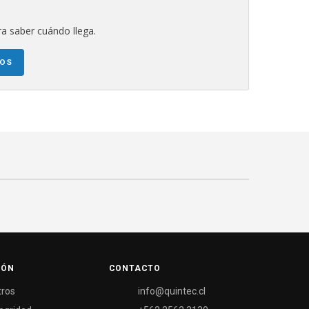
a saber cuándo llega.
NOS
IÓN
CONTACTO
tros
info@quintec.cl