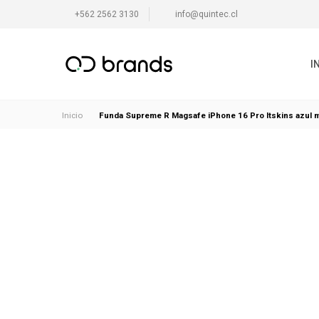
+562 2562 3130
info@quintec.cl
I
Funda Supreme R Magsafe iPhone 16 Pro Itskins azul 
Inicio