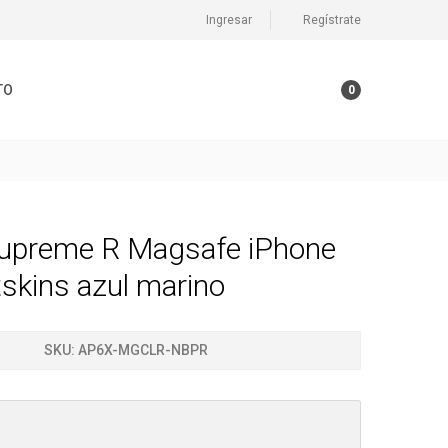
Ingresar
Regístrate
TO
0
upreme R Magsafe iPhone
tskins azul marino
SKU:
AP6X-MGCLR-NBPR