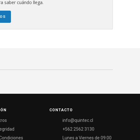
a saber cuándo llega.
NOS
IÓN
CONTACTO
tros
info@quintec.cl
tegridad
+562 2562 3130
Condiciones
Lunes a Viernes de 09:00