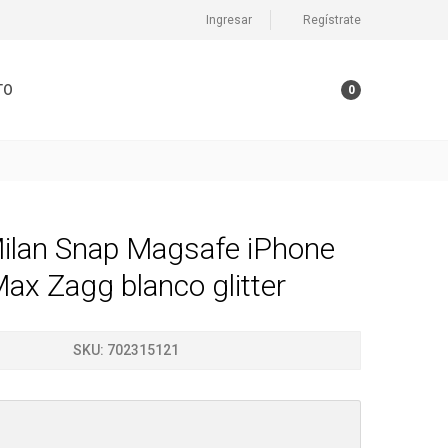
Ingresar
Regístrate
TO
0
ilan Snap Magsafe iPhone
ax Zagg blanco glitter
SKU:
702315121