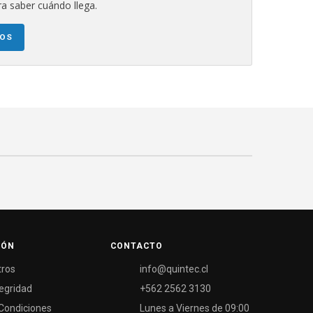
a saber cuándo llega.
NOS
IÓN
CONTACTO
tros
info@quintec.cl
tegridad
+562 2562 3130
Condiciones
Lunes a Viernes de 09:00