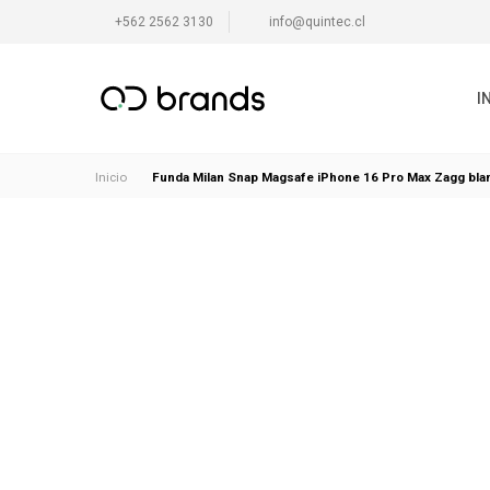
+562 2562 3130
info@quintec.cl
I
Funda Milan Snap Magsafe iPhone 16 Pro Max Zagg blanc
Inicio