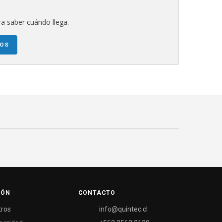
a saber cuándo llega.
NOS
IÓN
CONTACTO
tros
info@quintec.cl