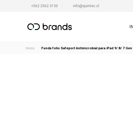
+562 2562 3130
info@quintec.cl
I
Funda folio Safeport Antimicrobial para iPad 9/ 8/ 7 Ge
Inicio