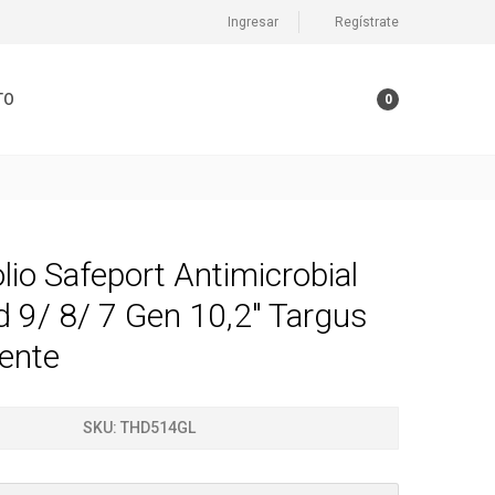
Ingresar
Regístrate
TO
0
lio Safeport Antimicrobial
d 9/ 8/ 7 Gen 10,2" Targus
ente
SKU:
THD514GL