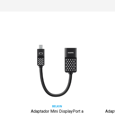
BELKIN
ana
Adaptador Mini DisplayPort a
Adapt