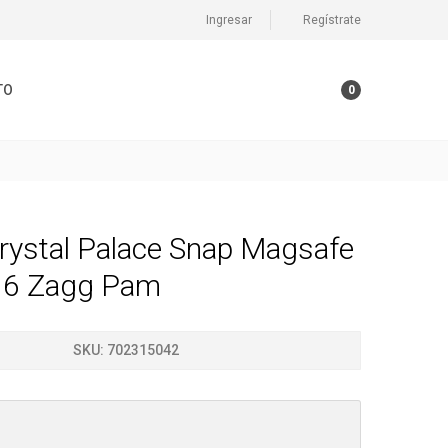
Ingresar
Regístrate
TO
0
rystal Palace Snap Magsafe
16 Zagg Pam
SKU:
702315042