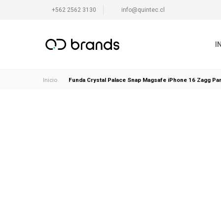
+562 2562 3130
info@quintec.cl
I
Funda Crystal Palace Snap Magsafe iPhone 16 Zagg Pa
Inicio