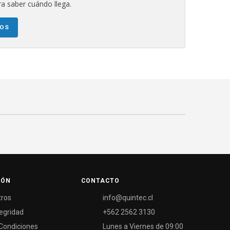
a saber cuándo llega.
NOS
IÓN
CONTACTO
tros
info@quintec.cl
tegridad
+562 2562 3130
Condiciones
Lunes a Viernes de 09:00