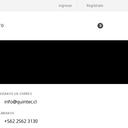
Ingresar
Regístrate
TO
0
NVÍANOS UN CORREO
info@quintec.cl
LÁMANOS
+562 2562 3130