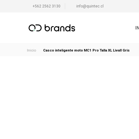
+562 2562 3130
info@quintec.cl
I
Casco inteligente moto MC1 Pro Talla XL Livall Gris
Inicio