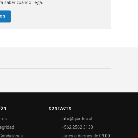
a saber cuándo llega.
NOS
IÓN
CONTACTO
tros
info@quintec.cl
tegridad
+562 2562 3130
Condiciones
Lunes a Viernes de 09:00