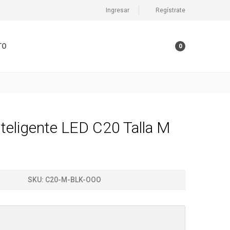
Ingresar
Regístrate
TO
0
teligente LED C20 Talla M
SKU:
C20-M-BLK-OOO