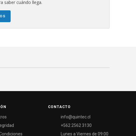
a saber cuándo llega.
NOS
IÓN
CONTACTO
tros
info@quintec.cl
tegridad
+562 2562 3130
Condiciones
Lunes a Viernes de 09:00