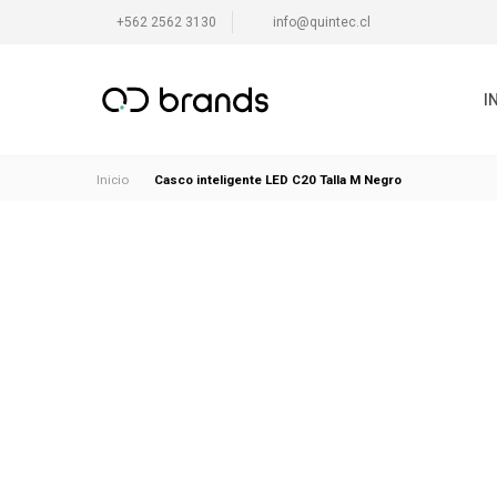
+562 2562 3130
info@quintec.cl
I
Casco inteligente LED C20 Talla M Negro
Inicio