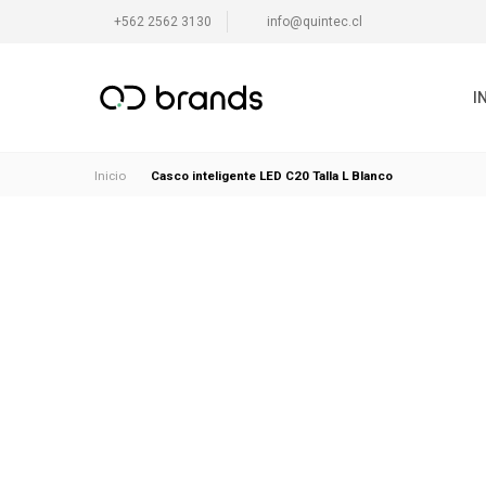
+562 2562 3130
info@quintec.cl
I
Casco inteligente LED C20 Talla L Blanco
Inicio