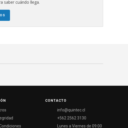
a saber cuándo llega.
NOS
IÓN
CONTACTO
tros
info@quintec.cl
tegridad
+562 2562 3130
Condiciones
Lunes a Viernes de 09:00