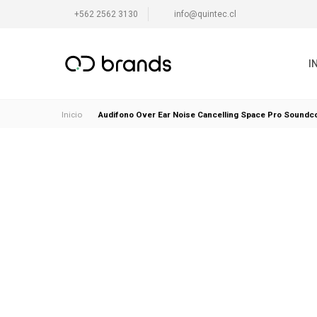
+562 2562 3130
info@quintec.cl
I
Audifono Over Ear Noise Cancelling Space Pro Soundc
Inicio