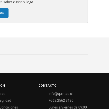
a saber cuándo llega.
NOS
IÓN
CONTACTO
tros
info@quintec.cl
tegridad
+562 2562 3130
Condiciones
Lunes a Viernes de 09:00