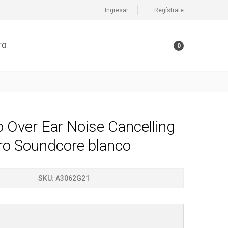
Ingresar
Regístrate
TO
0
 Over Ear Noise Cancelling
ro Soundcore blanco
SKU:
A3062G21