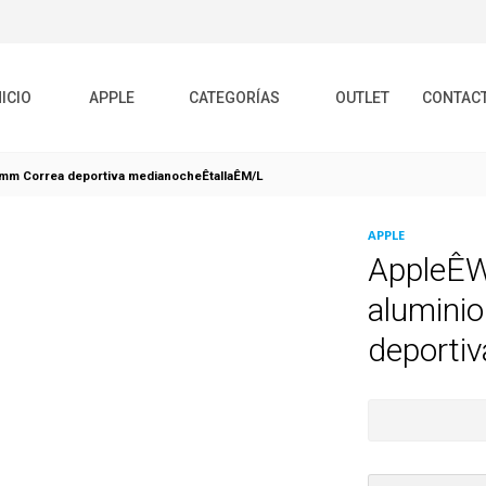
NICIO
APPLE
CATEGORÍAS
OUTLET
CONTAC
mm Correa deportiva medianocheÊtallaÊM/L
APPLE
AppleÊW
alumini
deporti