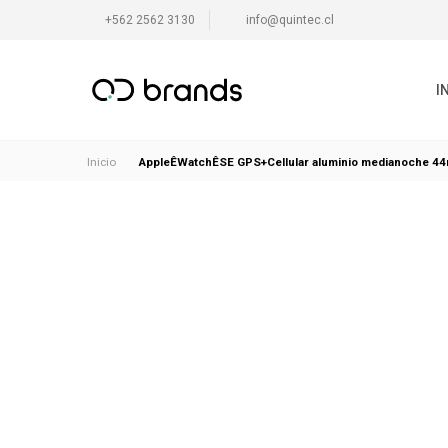
+562 2562 3130
info@quintec.cl
I
AppleÊWatchÊSE GPS+Cellular aluminio medianoche 44
Inicio