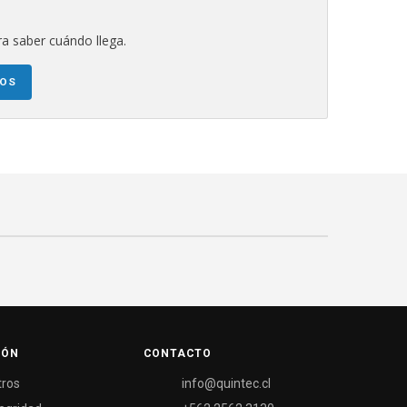
a saber cuándo llega.
NOS
IÓN
CONTACTO
tros
info@quintec.cl