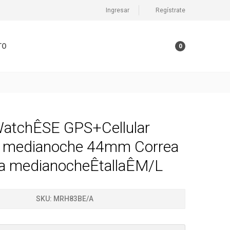
Ingresar
Regístrate
TO
0
atchÊSE GPS+Cellular
o medianoche 44mm Correa
va medianocheÊtallaÊM/L
SKU:
MRH83BE/A