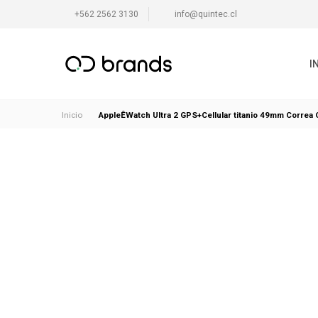
+562 2562 3130
info@quintec.cl
I
AppleÊWatch Ultra 2 GPS+Cellular titanio 49mm Correa
Inicio