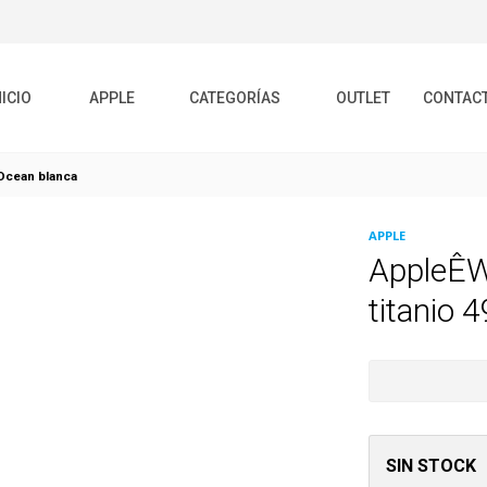
NICIO
APPLE
CATEGORÍAS
OUTLET
CONTAC
 Ocean blanca
APPLE
AppleÊW
titanio
SIN STOCK