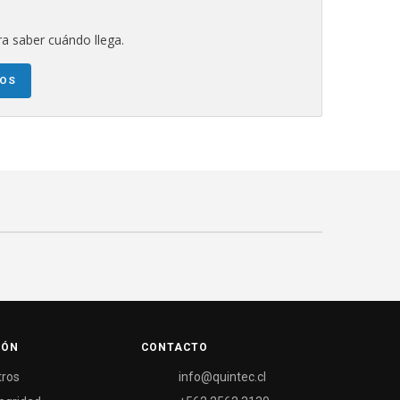
a saber cuándo llega.
NOS
IÓN
CONTACTO
tros
info@quintec.cl