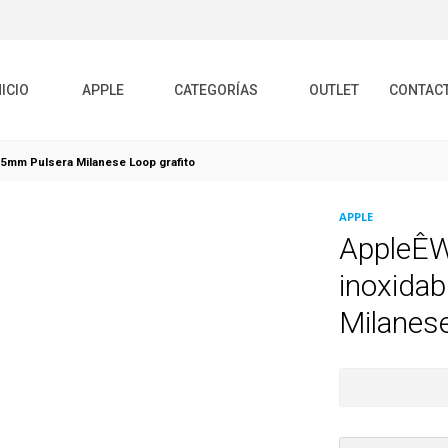
NICIO
APPLE
CATEGORÍAS
OUTLET
CONTAC
45mm Pulsera Milanese Loop grafito
APPLE
AppleÊW
inoxidab
Milanese