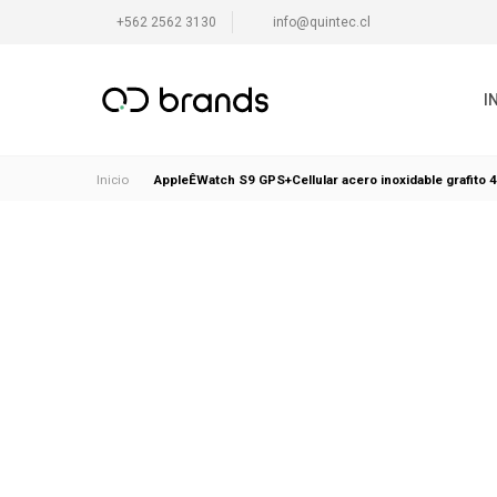
+562 2562 3130
info@quintec.cl
I
AppleÊWatch S9 GPS+Cellular acero inoxidable grafito 
Inicio