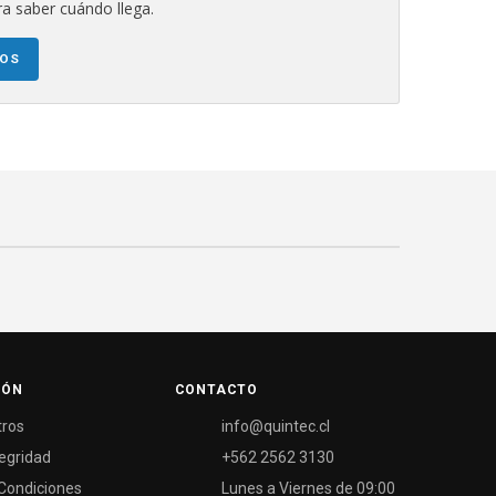
a saber cuándo llega.
NOS
IÓN
CONTACTO
tros
info@quintec.cl
tegridad
+562 2562 3130
Condiciones
Lunes a Viernes de 09:00